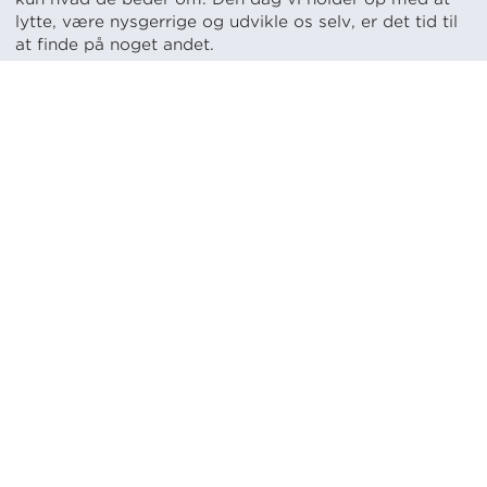
lytte, være nysgerrige og udvikle os selv, er det tid til
at finde på noget andet.
Milepæle
1994
CANEA bliver grundlagt i Gøteborg. Vi bygger
procesorienterede virksomhedssystemer og afholder
kurser i kvalitet.
Kontoret i Stockholm åbner. Vi supplerer med