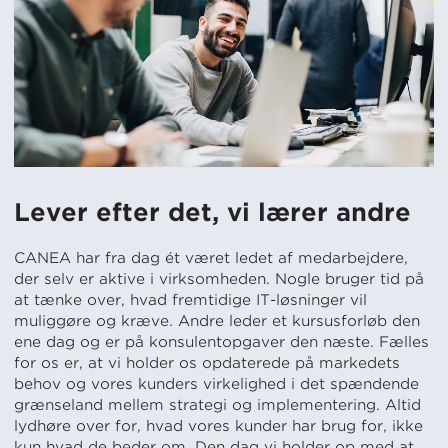
Lever efter det, vi lærer andre
CANEA har fra dag ét været ledet af medarbejdere,
der selv er aktive i virksomheden. Nogle bruger tid på
at tænke over, hvad fremtidige IT-løsninger vil
muliggøre og kræve. Andre leder et kursusforløb den
ene dag og er på konsulentopgaver den næste. Fælles
for os er, at vi holder os opdaterede på markedets
behov og vores kunders virkelighed i det spændende
grænseland mellem strategi og implementering. Altid
lydhøre over for, hvad vores kunder har brug for, ikke
kun hvad de beder om. Den dag vi holder op med at