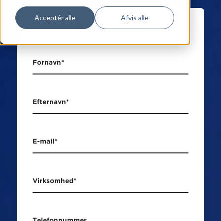
Acceptér alle
Afvis alle
Book a demo
Fornavn
*
Efternavn
*
E-mail
*
Virksomhed
*
Telefonnummer