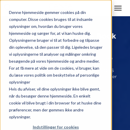
Denne hjemmeside gemmer cookies på din
computer. Disse cookies bruges til at indsamle
oplysninger om, hvordan du bruger vores
hjemmeside og sørger for, at vi kan huske dig.
CANEA ONE i aktion – Book
Oplysningerne bruger vi til at forbedre og tilpasse
din demo i dag
din oplevelse, så den passer til dig. Ligeledes bruger
vi oplysningerne til analyser og målinger omkring
Oplev, hvordan CANEA ONE kan transformere
besøgende på vores hjemmeside og andre medier.
din kvalitetsstyring. På kun én demo får du et
For at få mere at vide om de cookies, vi bruger, kan
konkret indblik i, hvordan vores samlede eQMS
du læse vores politik om beskyttelse af personlige
gør compliance enklere, effektiviserer processer
oplysninger
og understøtter langsigtet succes.
Hvis du afviser, vil dine oplysninger ikke blive gemt,
20+ års erfaring
når du besøger denne hjemmeside. En enkelt
cookie vil blive brugt i din browser for at huske dine
300.000+ brugere verden over
præferencer, men der gemmes ikke andre
96 % kundeloyalitet
oplysninger.
Indstillinger for cookies