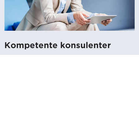
Kompetente konsulenter
Vores managementkonsulenter har evnen til at
omsætte viden og metoder til praktisk handling. De
har blik for både det store overblik og detaljerne, når
det kommer til en organisations miljø, funktion og
ledelse. Mange er certificerede inden for deres felt, og
alle er dygtige formidlere – det er et krav ved
ansættelsen. Og de lægger stor vægt på
vidensoverførsel i deres opgaver, da det sikrer, at
resultaterne af vores indsats er permanente.
Vores konsulenter