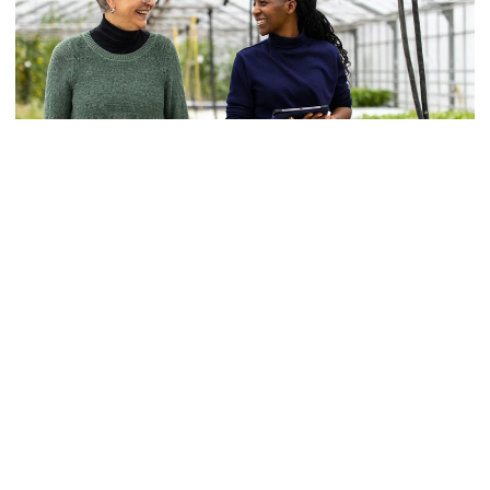
Erfaring
I tre årtier har
vi hjulpet
virksomheder med at udvikle
sig
Til at hjælpe os har vi erfarne managementkonsulenter,
engagerende kursusforløb og omfattende IT-løsninger.